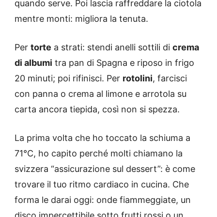
quando serve. Poi lascia raffreddare la ciotola
mentre monti: migliora la tenuta.
Per
torte
a strati: stendi anelli sottili di
crema
di albumi
tra pan di Spagna e riposo in frigo
20 minuti; poi rifinisci. Per
rotolini
, farcisci
con panna o crema al limone e arrotola su
carta ancora tiepida, così non si spezza.
La prima volta che ho toccato la schiuma a
71°C, ho capito perché molti chiamano la
svizzera “assicurazione sul dessert”: è come
trovare il tuo ritmo cardiaco in cucina. Che
forma le darai oggi: onde fiammeggiate, un
disco impercettibile sotto frutti rossi o un