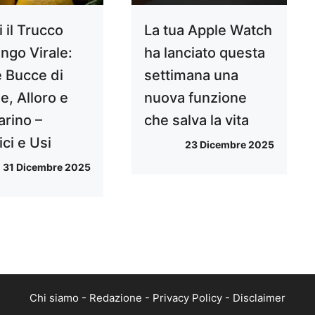
 il Trucco
La tua Apple Watch
ngo Virale:
ha lanciato questa
e Bucce di
settimana una
e, Alloro e
nuova funzione
rino –
che salva la vita
ci e Usi
23 Dicembre 2025
31 Dicembre 2025
Chi siamo
-
Redazione
-
Privacy Policy
-
Disclaimer